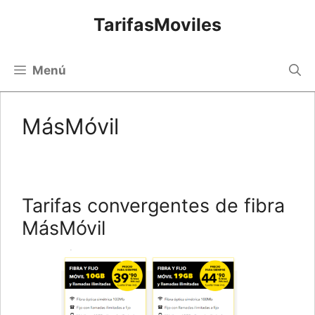
Saltar
TarifasMoviles
al
contenido
Menú
MásMóvil
Tarifas convergentes de fibra
MásMóvil