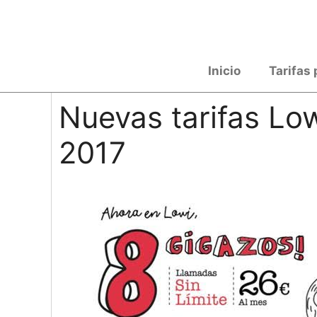
Saltar
al
contenido
Inicio
Tarifas 
Nuevas tarifas Lo
2017