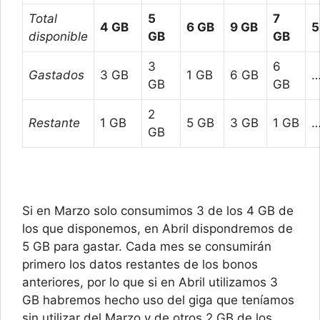
Total
5
7
4 GB
6 GB
9 GB
5
disponible
GB
GB
3
6
Gastados
3 GB
1 GB
6 GB
…
GB
GB
2
Restante
1 GB
5 GB
3 GB
1 GB
…
GB
Si en Marzo solo consumimos 3 de los 4 GB de
los que disponemos, en Abril dispondremos de
5 GB para gastar. Cada mes se consumirán
primero los datos restantes de los bonos
anteriores, por lo que si en Abril utilizamos 3
GB habremos hecho uso del giga que teníamos
sin utilizar del Marzo y de otros 2 GB de los