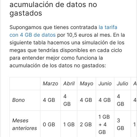
acumulación de datos no
gastados
Supongamos que tienes contratada
la tarifa
con 4 GB de datos
por 10,5 euros al mes. En la
siguiente tabla hacemos una simulación de los
megas que tendrías disponibles en cada ciclo
para entender mejor como funciona la
acumulación de los datos no gastados:
Marzo
Abril
Mayo
Junio
Julio
A
4
4
Bono
4 GB
4 GB
4 GB
4
GB
GB
1 GB
Meses
3
0 GB
1 GB
2 GB
+ 4
1
anteriores
GB
GB