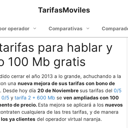
TarifasMoviles
por operador
Comparativas
Comparador
arifas para hablar y
 100 Mb gratis
dido cerrar el año 2013 a lo grande, achuchando a la
con una
nueva mejora de sus tarifas con bono de
. Desde hoy día
20 de Noviembre
sus tarifas del
0/5
l 0/5
y
tarifa 2 + 600 Mb
se
ven ampliadas con 100
mento de precio.
Esta mejora se aplicará a los
nuevos
ontraten cualquiera de las tres tarifas, y de manera
los ya clientes
del operador virtual naranja.