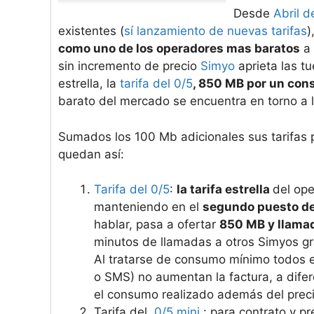
Desde
Abril d
existentes (
sí lanzamiento de nuevas tarifas
)
como uno de los operadores mas baratos
a 
sin incremento de precio
Simyo
aprieta las t
estrella, la
tarifa del 0/5
, 850 MB por un con
barato del mercado se encuentra en torno a 
Sumados los 100 Mb adicionales sus tarifas 
quedan así:
Tarifa del 0/5
:
la tarifa estrella
del op
manteniendo en el
segundo puesto de
hablar, pasa a ofertar
850 MB y llamad
minutos de llamadas a otros Simyos gr
Al tratarse de consumo mínimo todos e
o SMS) no aumentan la factura, a difer
el consumo realizado además del prec
Tarifa del
0/5 mini
: para contrato y pr