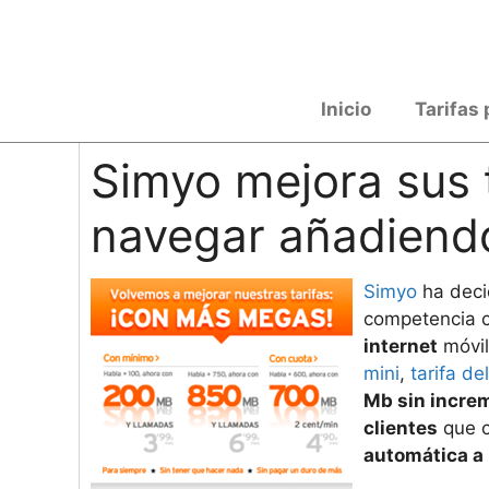
Saltar
al
contenido
Inicio
Tarifas 
Simyo mejora sus t
navegar añadiendo
Simyo
ha deci
competencia 
internet
móvil
mini
,
tarifa de
Mb sin incre
clientes
que c
automática a 