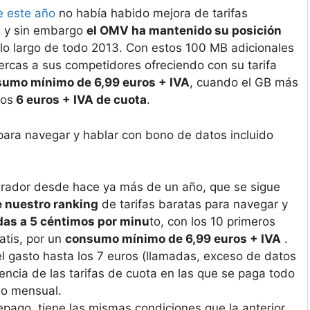
e este año
no había habido mejora de tarifas
, y sin embargo
el OMV ha mantenido su posición
lo largo de todo 2013. Con estos 100 MB adicionales
uercas a sus competidores ofreciendo con su tarifa
sumo mínimo de 6,99 euros + IVA
, cuando el GB más
los
6 euros + IVA de cuota
.
para navegar y hablar con bono de datos incluido
erador desde hace ya más de un año, que se sigue
 nuestro ranking
de tarifas baratas para navegar y
as a 5 céntimos por minu
to, con los 10 primeros
atis, por un
consumo mínimo de 6,99 euros + IVA
.
l gasto hasta los 7 euros (llamadas, exceso de datos
encia de las tarifas de cuota en las que se paga todo
io mensual.
epago, tiene las mismas condiciones que la anterior