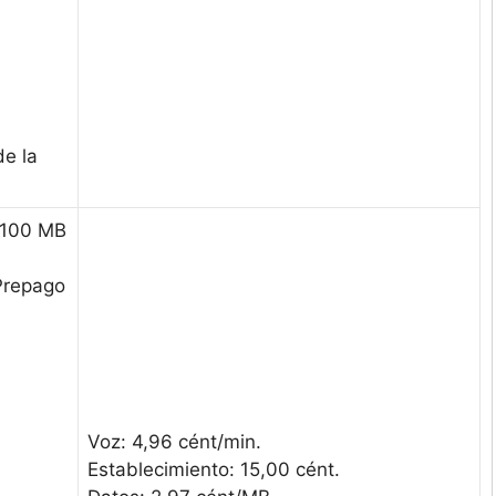
de la
/ 100 MB
 Prepago
Voz: 4,96 cént/min.
Establecimiento: 15,00 cént.