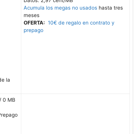
Datos: 2,97 cént/MB
Acumula los megas no usados
hasta tres
meses
OFERTA:
10€ de regalo en contrato y
prepago
de la
 / 0 MB
 Prepago