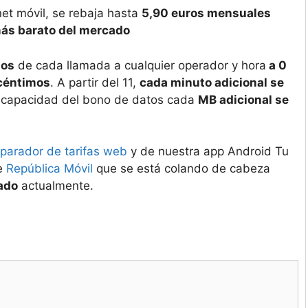
net móvil, se rebaja hasta
5,90 euros mensuales
 más barato del mercado
tos
de cada llamada a cualquier operador y hora
a 0
 céntimos
. A partir del 11,
cada minuto adicional se
a capacidad del bono de datos cada
MB adicional se
parador de tarifas web
y de nuestra app Android Tu
de
República Móvil
que se está colando de cabeza
ado
actualmente.