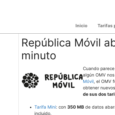
Saltar
al
contenido
Inicio
Tarifas 
República Móvil ab
minuto
Cuando parece 
algún OMV nos 
Móvil
, el OMV 
obtener nuevos
de sus dos tar
Tarifa Mini
: con
350 MB
de datos abar
incluido.