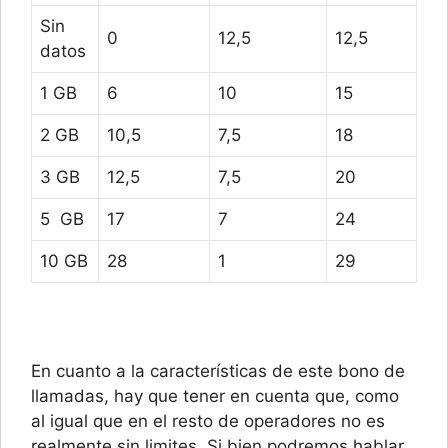
Sin
0
12,5
12,5
datos
1 GB
6
10
15
2 GB
10,5
7,5
18
3 GB
12,5
7,5
20
5 GB
17
7
24
10 GB
28
1
29
En cuanto a la características de este bono de
llamadas, hay que tener en cuenta que, como
al igual que en el resto de operadores no es
realmente sin limites. Si bien podremos hablar