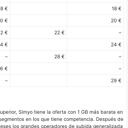
18 €
18 €
0 €
20 €
2 €
22 €
–
4 €
24 €
–
28 €
–
6 €
–
–
29 €
perior, Simyo tiene la oferta con 1 GB más barata en
de segmentos en los que tiene competencia. Después de
meses los grandes operadores de subida generalizada