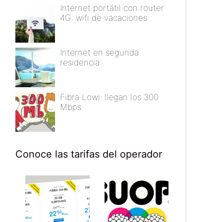
Internet portátil con router
4G: wifi de vacaciones
Internet en segunda
residencia
Fibra Lowi: llegan los 300
Mbps
Conoce las tarifas del operador