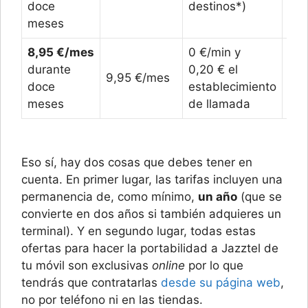
doce
destinos*)
meses
8,95 €/mes
0 €/min y
durante
0,20 € el
9,95 €/mes
1 G
doce
establecimiento
meses
de llamada
Eso sí, hay dos cosas que debes tener en
cuenta. En primer lugar, las tarifas incluyen una
permanencia de, como mínimo,
un año
(que se
convierte en dos años si también adquieres un
terminal). Y en segundo lugar, todas estas
ofertas para hacer la portabilidad a Jazztel de
tu móvil son exclusivas
online
por lo que
tendrás que contratarlas
desde su página web
,
no por teléfono ni en las tiendas.