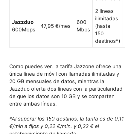
2 lineas
10 
ilimitadas
Jazzduo
600
par
47,95 €/mes
(hasta
600Mbps
Mbps
com
150
**
destinos*)
Como puedes ver, la tarifa Jazzone ofrece una
única línea de móvil con llamadas ilimitadas y
20 GB mensuales de datos, mientras la
Jazzduo oferta dos líneas con la particularidad
de que los datos son 10 GB y se comparten
entre ambas líneas.
*Al superar los 150 destinos, la tarifa es de 0,11
€/min a fijos y 0,22 €/min. y 0,22 € el
establecimiento de llamada
.