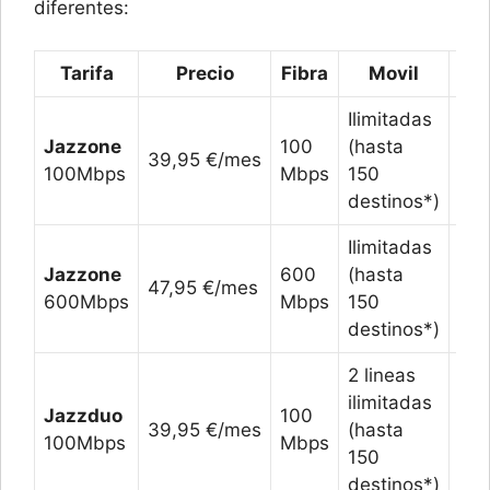
diferentes:
Tarifa
Precio
Fibra
Movil
D
Ilimitadas
Jazzone
100
(hasta
39,95 €/mes
20
100Mbps
Mbps
150
destinos*)
Ilimitadas
Jazzone
600
(hasta
47,95 €/mes
20
600Mbps
Mbps
150
destinos*)
2 lineas
10 
ilimitadas
Jazzduo
100
par
39,95 €/mes
(hasta
100Mbps
Mbps
com
150
**
destinos*)