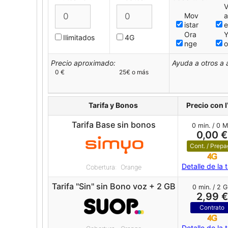
Mov
a
istar
Ora
Y
Ilimitados
4G
nge
Precio aproximado:
Ayuda a otros a 
0 €
25€ o más
Tarifa y Bonos
Precio con 
Tarifa Base sin bonos
0 min. / 0 
0,00 €
Cont. / Prep
Detalle de la t
Cobertura: Orange
Tarifa "Sin" sin Bono voz + 2 GB
0 min. / 2 
2,99 €
Contrato
Detalle de la t