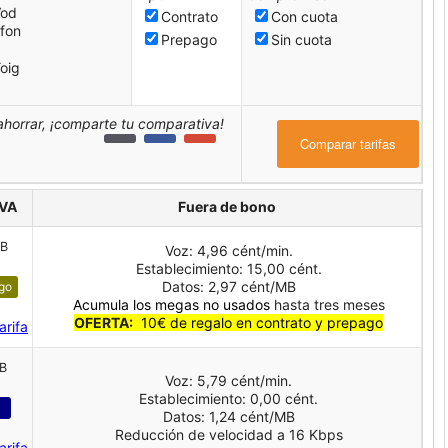
Vod
Contrato
Con cuota
fon
Prepago
Sin cuota
e
oig
o
ahorrar, ¡comparte tu comparativa!
Comparar tarifas
IVA
Fuera de bono
MB
Voz: 4,96 cént/min.
Establecimiento: 15,00 cént.
Datos: 2,97 cént/MB
ago
Acumula los megas no usados
hasta tres meses
OFERTA:
10€ de regalo en contrato y prepago
arifa
GB
Voz: 5,79 cént/min.
Establecimiento: 0,00 cént.
Datos: 1,24 cént/MB
Reducción de velocidad a 16 Kbps
arifa