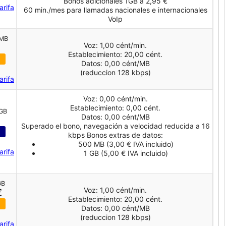
Bonos adicionales 1GB a 2,95 €
arifa
60 min./mes para llamadas nacionales e internacionales
VoIp
 MB
Voz: 1,00 cént/min.
Establecimiento: 20,00 cént.
Datos: 0,00 cént/MB
(reduccion 128 kbps)
arifa
Voz: 0,00 cént/min.
Establecimiento: 0,00 cént.
 GB
Datos: 0,00 cént/MB
Superado el bono, navegación a velocidad reducida a 16
kbps Bonos extras de datos:
500 MB (3,00 € IVA incluido)
arifa
1 GB (5,00 € IVA incluido)
GB
Voz: 1,00 cént/min.
€
Establecimiento: 20,00 cént.
Datos: 0,00 cént/MB
(reduccion 128 kbps)
arifa