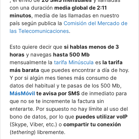
, el envío de
20 SMS mensuales
y llamadas
con una duración
media global de 2:11
minutos
, media de las llamadas en nuestro
país según publica la
Comisión del Mercado de
las Telecomunicaciones
.
Esto quiere decir que
si hablas menos de 3
horas
y navegas
hasta 500 Mb
mensualmente la
tarifa Minúscula
es
la tarifa
más barata
que puedes encontrar a día de hoy.
Y por si algún mes tienes más consumo de
datos del habitual y te pasas de los 500 Mb,
MásMóvil
te avisa por SMS
de inmediato para
que no se te incremente la factura sin
enterarte. Por supuesto no hay límite al uso del
bono de datos, por lo que
puedes utilizar voIP
(Skype, Viber, etc.) o
compartir tu conexión
(
tethering
) libremente.